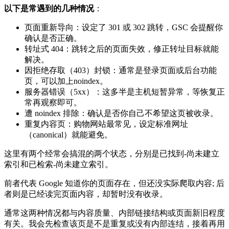
以下是常遇到的几种情况
：
页面重新导向：设定了 301 或 302 跳转，GSC 会提醒你
确认是否正确。
转址式 404：跳转之后的页面失效，修正转址目标就能
解决。
因拒绝存取（403）封锁：通常是登录页面或后台功能
页，可以加上noindex。
服务器错误（5xx）：这多半是主机短暂异常，等恢复正
常再观察即可。
遭 noindex 排除：确认是否你自己不希望这页被收录。
重复内容页：购物网站最常见，设定标准网址
（canonical）就能避免。
这里有两个经常会搞混的两个状态，分别是已找到-尚未建立
索引和已检索-尚未建立索引。
前者代表 Google 知道你的页面存在，但还没实际爬取内容; 后
者则是已经读完页面内容，却暂时没有收录。
通常这两种情况都与内容质量、内部链接结构或页面新旧程度
有关。我会先检查该页是不是重复或没有内部连结，接着再用