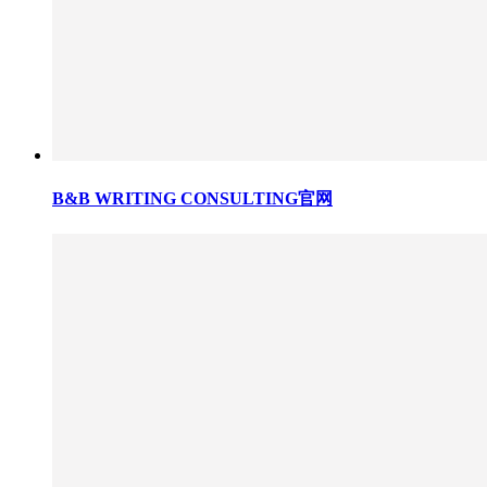
B&B WRITING CONSULTING官网