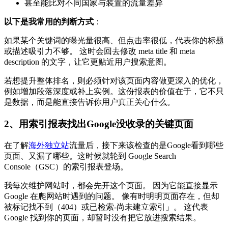
甚至能比对不同国家与装置的流量差异
以下是我常用的判断方式
：
如果某个关键词的曝光量很高、但点击率很低，代表你的标题
或描述吸引力不够。 这时会回去修改 meta title 和 meta
description 的文字，让它更贴近用户搜索意图。
若想提升整体排名，则必须针对该页面内容做更深入的优化，
例如增加段落深度或补上实例。这份报表的价值在于，它不只
是数据，而是能直接告诉你用户真正关心什么。
2、用索引报表找出Google没收录的关键页面
在了解
海外独立站
流量后，接下来该检查的是Google看到哪些
页面、又漏了哪些。这时候就轮到 Google Search
Console（GSC）的索引报表登场。
我每次维护网站时，都会先开这个页面。 因为它能直接显示
Google 在爬网站时遇到的问题。 像有时明明页面存在，但却
被标记找不到（404）或已检索-尚未建立索引」。 这代表
Google 找到你的页面，却暂时没有把它放进搜索结果。