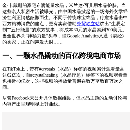
金·卡戴珊的豪宅布满能量水晶，米兰达·可儿用水晶护肤。当
这些名人私密生活被曝光，由中国水晶掀起的一场海外玄学经
济红利正悄然酝酿而生。不同于传统珠宝饰品，疗愈水晶击中
西方精神消费的痛点，更有卖家借助
外贸独立站
讲出”生辰定
制””五行能量”的东方故事，将成本30元的水晶卖到300美元。
当全世界为”神秘力量”买单，懂Google Analytics又通《易经》
的卖家，正在闷声发大财……
一、一颗水晶撬动的百亿跨境电商市场
在TikTok上，带有#crystals（水晶）标签的视频累计观看量高
达62亿次，而#crystalhealing（水晶疗愈）标签下的视频观看量
也接近40亿次，这些视频的播放量普遍在数万至数百万次之
间。
尽管Facebook未公开具体数据维度，但水晶主题的互动讨论与
内容产出呈现明显上升曲线。