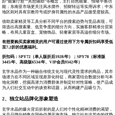
好“能量疗愈”“冥想辅助”等概念，主打自然能量、情绪平衡功
能；东南亚市场更关注风水摆件、招财转运等实用诉求；中东
地区则对具有宗教符号或护身符属性的水晶产品接受度较高。
借助卖家精灵等工具分析不同平台的搜索趋势与竞品表现，可
筛选出高搜索量、低竞争度的细分方向，实施客群精准分层策
略，布局儿童盲盒、宠物饰品、轻奢家居等高溢价细分市场。
有想要购买卖家精灵的用户可通过使用下方专属折扣码享受低
至7.2折的优惠福利。
折扣码：SPY72（单人版折后1928/年）；SPY78（标准版
3445/年、高级版6534/年、VIP会员9342/年）
玄学水晶作为一种融合传统文化与现代灵性需求的商品，其市
场潜力在不同区域呈现差异化特征，商家需结合数据分析与本
地化洞察，挖掘高潜力消费群体并制定针对性策略，使产品成
为人们社交互动中的谈资和话题，从而构建产品吸引力。
2、独立站品牌化形象塑造
玄学水晶的爆火背后折射的是人们对个性化精神消费的渴望，
水晶品牌化销售在国外仍属蓝海市场，独立站在这其中的优势