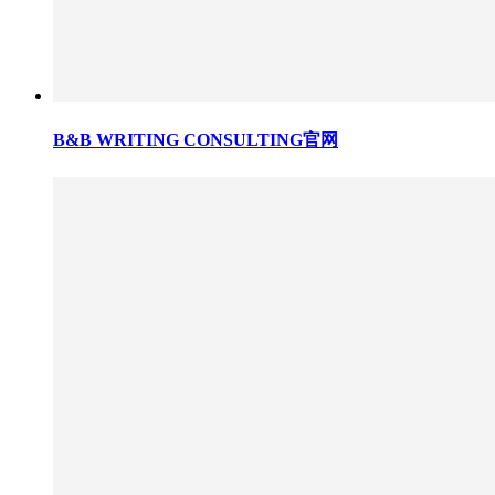
B&B WRITING CONSULTING官网