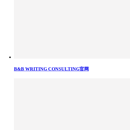
B&B WRITING CONSULTING官网