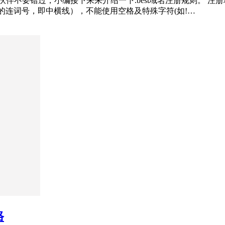
不要错过，小编接下来来介绍一下.best域名注册规则。 注册地址：N
文中的连词号，即中横线），不能使用空格及特殊字符(如!…
格