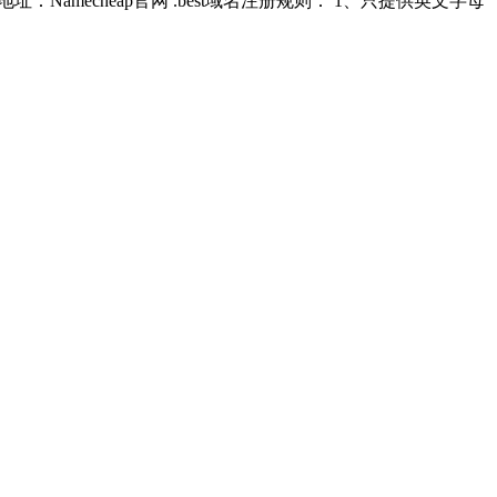
amecheap官网 .best域名注册规则： 1、只提供英文字母