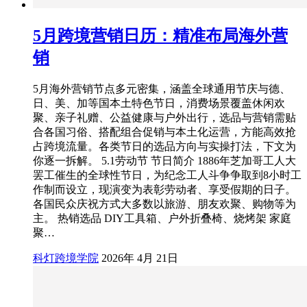
5月跨境营销日历：精准布局海外营
销
5月海外营销节点多元密集，涵盖全球通用节庆与德、
日、美、加等国本土特色节日，消费场景覆盖休闲欢
聚、亲子礼赠、公益健康与户外出行，选品与营销需贴
合各国习俗、搭配组合促销与本土化运营，方能高效抢
占跨境流量。各类节日的选品方向与实操打法，下文为
你逐一拆解。 5.1劳动节 节日简介 1886年芝加哥工人大
罢工催生的全球性节日，为纪念工人斗争争取到8小时工
作制而设立，现演变为表彰劳动者、享受假期的日子。
各国民众庆祝方式大多数以旅游、朋友欢聚、购物等为
主。 热销选品 DIY工具箱、户外折叠椅、烧烤架 家庭
聚…
科灯跨境学院
2026年 4月 21日