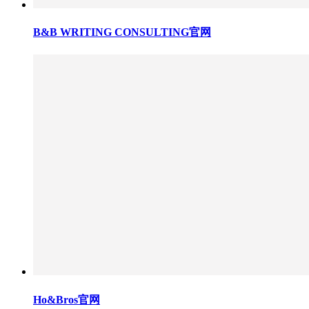
B&B WRITING CONSULTING官网
Ho&Bros官网