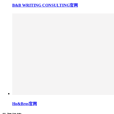
B&B WRITING CONSULTING官网
Ho&Bros官网