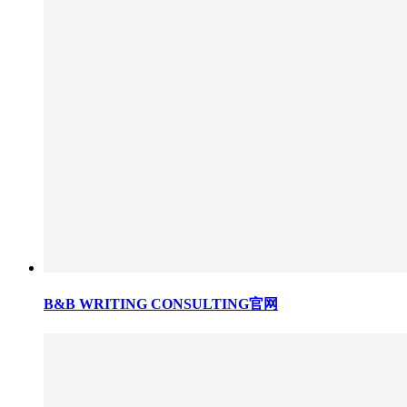
B&B WRITING CONSULTING官网