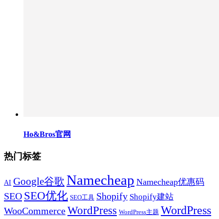
Ho&Bros官网
热门标签
Namecheap
Google谷歌
Namecheap优惠码
AI
SEO优化
SEO
Shopify
Shopify建站
SEO工具
WordPress
WordPress
WooCommerce
WordPress主题