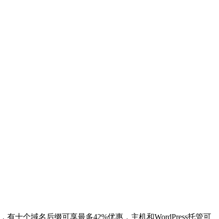
，有十个域名后缀可享最多42%优惠，主机和WordPress托管可