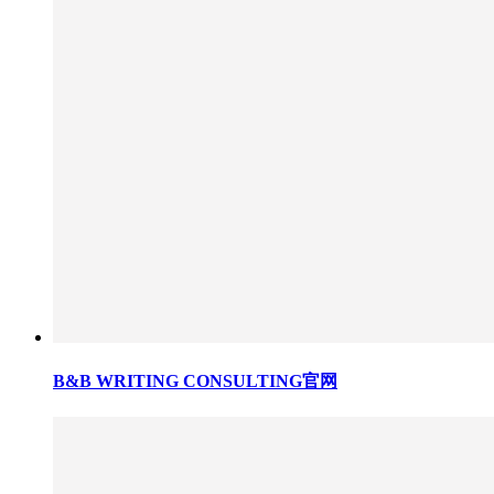
B&B WRITING CONSULTING官网