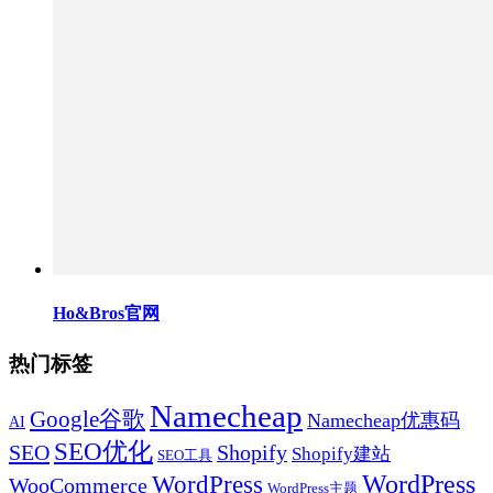
Ho&Bros官网
热门标签
Namecheap
Google谷歌
Namecheap优惠码
AI
SEO优化
SEO
Shopify
Shopify建站
SEO工具
WordPress
WordPress
WooCommerce
WordPress主题