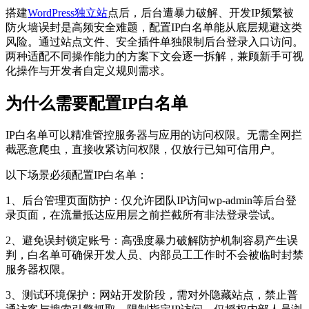
搭建
WordPress独立站
点后，后台遭暴力破解、开发IP频繁被
防火墙误封是高频安全难题，配置IP白名单能从底层规避这类
风险。通过站点文件、安全插件单独限制后台登录入口访问。
两种适配不同操作能力的方案下文会逐一拆解，兼顾新手可视
化操作与开发者自定义规则需求。
为什么需要配置IP白名单
IP白名单可以精准管控服务器与应用的访问权限。无需全网拦
截恶意爬虫，直接收紧访问权限，仅放行已知可信用户。
以下场景必须配置IP白名单：
1、后台管理页面防护：仅允许团队IP访问wp-admin等后台登
录页面，在流量抵达应用层之前拦截所有非法登录尝试。
2、避免误封锁定账号：高强度暴力破解防护机制容易产生误
判，白名单可确保开发人员、内部员工工作时不会被临时封禁
服务器权限。
3、测试环境保护：网站开发阶段，需对外隐藏站点，禁止普