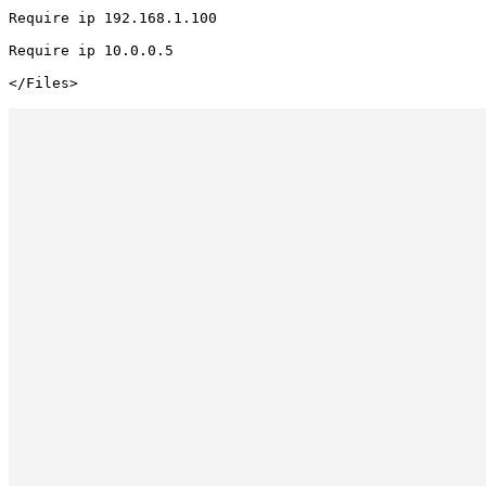
Require ip 192.168.1.100

Require ip 10.0.0.5

</Files>