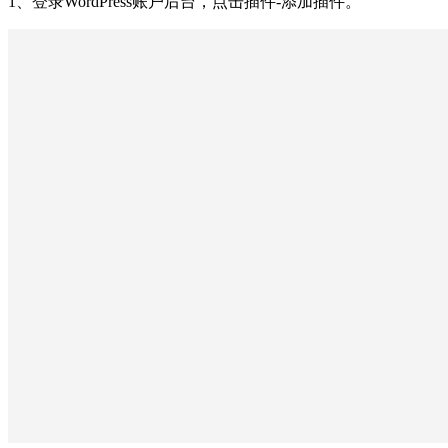
1、登录WordPress账户后台，点击插件-添加插件。