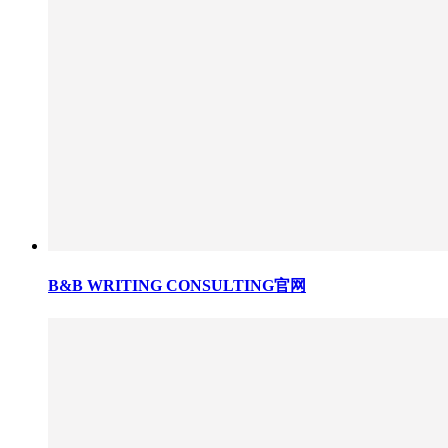
B&B WRITING CONSULTING官网