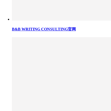
B&B WRITING CONSULTING官网