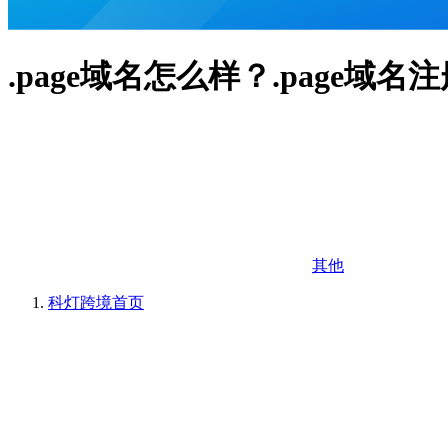
.page域名怎么样？.page域
其他
科灯跨境
首页