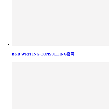
B&B WRITING CONSULTING官网