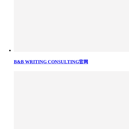
B&B WRITING CONSULTING官网