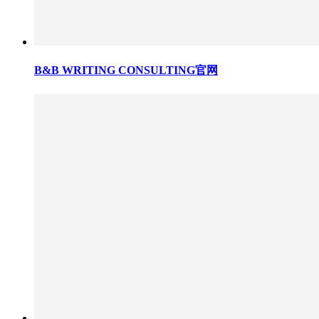
B&B WRITING CONSULTING官网