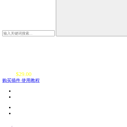
CAPTCHA 4WP验证插件
介绍：
CAPTCHA 4WP是一款WordPress验证码插件
人类用户和自动化的机器人。
$29.00
价格
：
购买插件
使用教程
与第三方插件的广泛兼容性
垃圾邮件评论保护
一键WooCommerce支持
支持多个验证码提供商