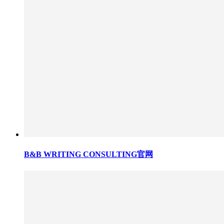
B&B WRITING CONSULTING官网