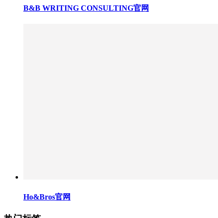
B&B WRITING CONSULTING官网
Ho&Bros官网