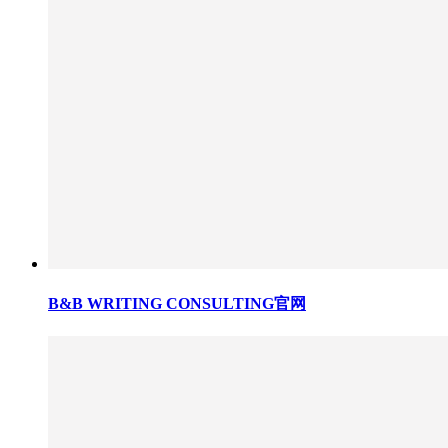
B&B WRITING CONSULTING官网