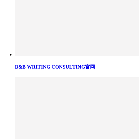
B&B WRITING CONSULTING官网