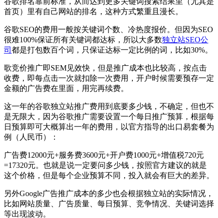
谷歌排名靠前标准，从而达到更多关键词搜索结果里（尤其是
首页）里有自己网站的排名，这种方式繁重且漫长。
谷歌SEO的费用一般按关键词个数、冷热度报价。但因为SEO
很难100%保证所有关键词都达标，所以大多数
独立站SEO公
司
都是打包数百个词，只保证达标一定比例的词，比如30%。
歌竞价推广即SEM见效快，但是推广成本也比较高，按点击
收费，即每点击一次就扣除一次费用，开户时候需要预存一定
金额的广告费在里面，用完再续费。
这一年的谷歌独立站推广费用到底要多少钱，不确定，但也不
是无限大，因为谷歌推广需要设置一个每日推广预算，根据每
日预算即可大概算出一年的费用，以官方指导的出口易套餐为
例（人民币）：
广告费12000元+服务费3600元+开户费1000元+增值税720元
=17320元。也就是说一定要问多少钱，按照官方建议的就是
这个价格，但是每个企业预算不同，投入就会有巨大的差异。
另外Google广告推广成本的多少也会根据独立站的实际情况，
比如网站质量、广告质量、每日预算、竞争情况、关键词选择
等出现波动。