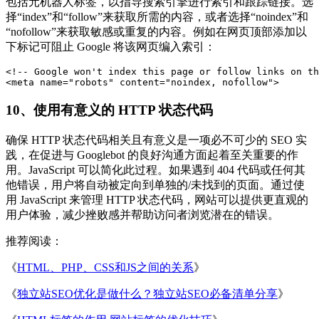
包括元机器人标签，以指导搜索引擎进行索引和跟踪链接。选
择“index”和“follow”来获取所需的内容，或者选择“noindex”和
“nofollow”来获取敏感或重复的内容。例如在网页顶部添加以
下标记可阻止 Google 将该网页编入索引：
<
!--
Google
won
'
t
index
this
page
or
follow
links
on
th
<
meta
name
=
"robots"
content
=
"noindex, nofollow"
>
10、使用有意义的 HTTP 状态代码
确保 HTTP 状态代码相关且有意义是一项必不可少的 SEO 实
践，在促进与 Googlebot 的良好沟通方面起着至关重要的作
用。JavaScript 可以简化此过程。如果遇到 404 代码或任何其
他错误，用户将自动被定向到单独的/未找到的页面。通过使
用 JavaScript 来管理 HTTP 状态代码，网站可以提供更直观的
用户体验，减少挫败感并帮助访问者浏览潜在的错误。
推荐阅读：
《
HTML、PHP、CSS和JS之间的关系
》
《
独立站SEO优化是做什么？独立站SEO必备清单分享
》