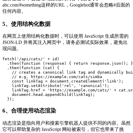
abc.com/#something这样的URL，Googlebot通常会忽略#后面的
任何内容。
5、使用结构化数据
在网页上使用结构化数据时，可以使用 JavaScript 生成所需的
JSON-LD 并将其注入网页中，请务必测试实际效果，避免出
现问题。
fetch
(
'/api/cats/'
+
id
)
.
then
(
function
(
response
)
{
return
response
.
json
();
}
.
then
(
function
(
cat
)
{
// creates a canonical link tag and dynamically bui
// e.g. https://example.com/cats/simba
const
linkTag
=
document
.
createElement
(
'link'
);
linkTag
.
setAttribute
(
'rel'
,
'canonical'
);
linkTag
.
href
=
'https://example.com/cats/'
+
cat
.
ur
document
.
head
.
appendChild
(
linkTag
);
});
6、合理使用动态渲染
动态渲染是指向用户和搜索引擎机器人提供不同的内容。虽然
它可以帮助复杂的 JavaScript 网站被索引，但它也带来了挑