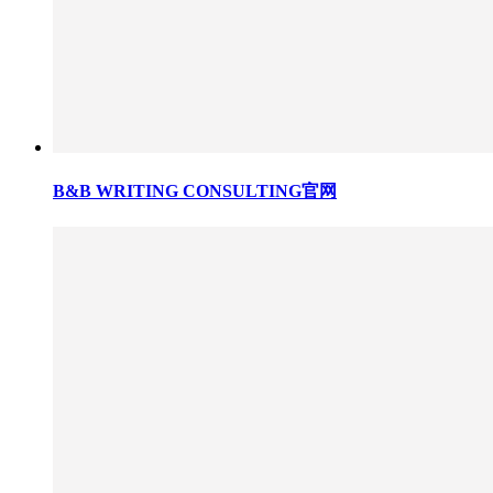
B&B WRITING CONSULTING官网