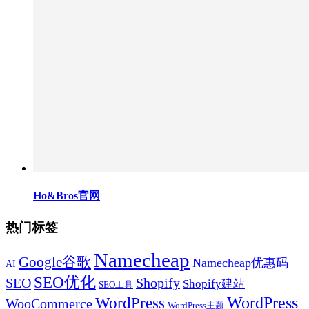
Ho&Bros官网
热门标签
Namecheap
Google谷歌
Namecheap优惠码
AI
SEO优化
SEO
Shopify
Shopify建站
SEO工具
WordPress
WordPress
WooCommerce
WordPress主题