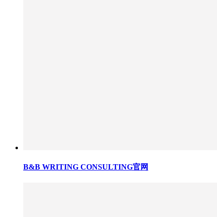
B&B WRITING CONSULTING官网