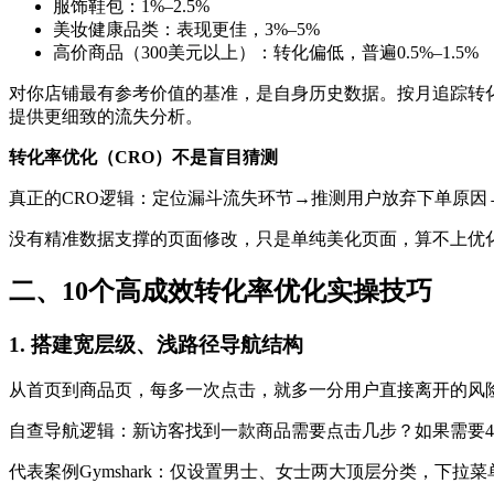
服饰鞋包：1%–2.5%
美妆健康品类：表现更佳，3%–5%
高价商品（300美元以上）：转化偏低，普遍0.5%–1.5%
对你店铺最有参考价值的基准，是自身历史数据。按月追踪转化率
提供更细致的流失分析。
转化率优化（CRO）不是盲目猜测
真正的CRO逻辑：定位漏斗流失环节→推测用户放弃下单原因
没有精准数据支撑的页面修改，只是单纯美化页面，算不上优
二、10个高成效转化率优化实操技巧
1. 搭建宽层级、浅路径导航结构
从首页到商品页，每多一次点击，就多一分用户直接离开的风
自查导航逻辑：新访客找到一款商品需要点击几步？如果需要4
代表案例Gymshark：仅设置男士、女士两大顶层分类，下