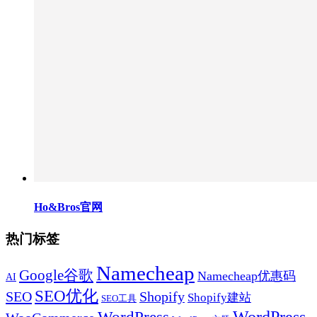
Ho&Bros官网
热门标签
Namecheap
Google谷歌
Namecheap优惠码
AI
SEO优化
SEO
Shopify
Shopify建站
SEO工具
WordPress
WordPress