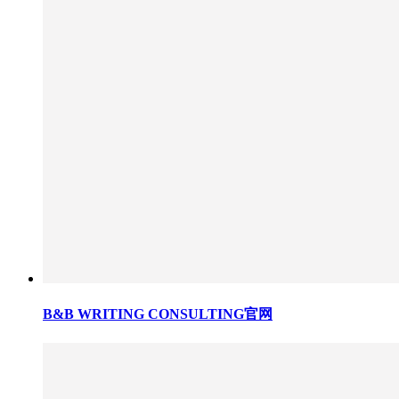
B&B WRITING CONSULTING官网