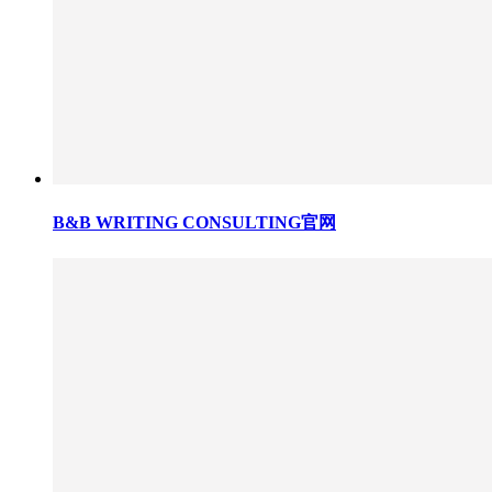
B&B WRITING CONSULTING官网